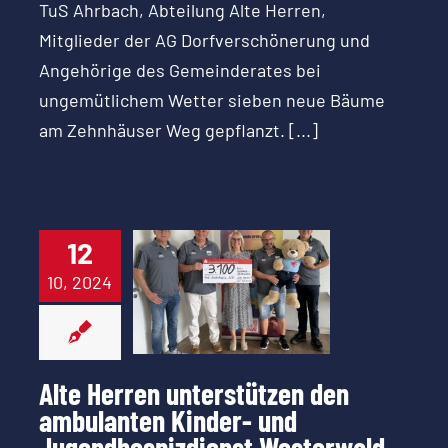
TuS Ahrbach, Abteilung Alte Herren,
Mitglieder der AG Dorfverschönerung und
Angehörige des Gemeinderates bei
ungemütlichem Wetter sieben neue Bäume
am Zehnhäuser Weg gepflanzt. [...]
Alte Herren
unterstützen
12
den
10, 2024
ambulanten
Kinder- und
Jugendhospizdienst
Westerwald
Alte Herren unterstützen den
ambulanten Kinder- und
Jugendhospizdienst Westerwald